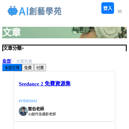
登入
文章
文章分類
+
全部
首頁
文章列表
全部文章
免費
付費
預設類別
Seedance 2 免費資源集
#
VIDEO
#
AI
賀伯老師
AI創作及攝影老師